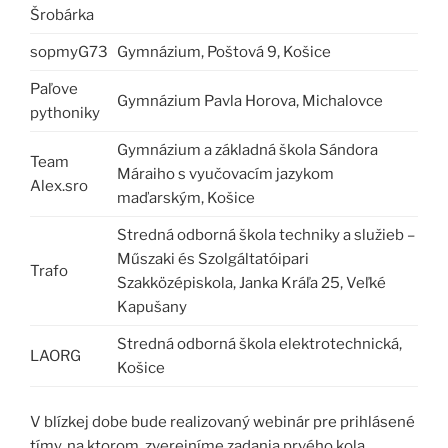
Šrobárka
sopmyG73
Gymnázium, Poštová 9, Košice
Paľove
Gymnázium Pavla Horova, Michalovce
pythoniky
Gymnázium a základná škola Sándora
Team
Máraiho s vyučovacím jazykom
Alex.sro
maďarským, Košice
Stredná odborná škola techniky a služieb –
Műszaki és Szolgáltatóipari
Trafo
Szakközépiskola, Janka Kráľa 25, Veľké
Kapušany
Stredná odborná škola elektrotechnická,
LAORG
Košice
V blízkej dobe bude realizovaný webinár pre prihlásené
tímy, na ktorom zverejníme zadania prvého kola.