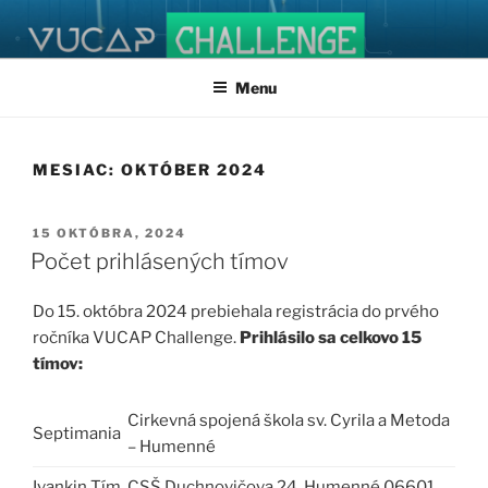
Prejsť
na
obsah
Menu
MESIAC:
OKTÓBER 2024
PUBLIKOVANÉ
15 OKTÓBRA, 2024
Počet prihlásených tímov
Do 15. októbra 2024 prebiehala registrácia do prvého
ročníka VUCAP Challenge.
Prihlásilo sa celkovo 15
tímov:
Cirkevná spojená škola sv. Cyrila a Metoda
Septimania
– Humenné
Ivankin Tím
CSŠ Duchnovičova 24, Humenné 06601