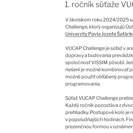
1. ročník súťaže V
V školskom roku 2024/2025 sa
Challenge, ktorý organizujú Ús
Univerzity Pavla Jozefa Šafári
VUCAP Challenge je súťaž v ana
dopravy a budovania prevádzky
spoločnosť VISSIM pôsobí. Jedn
riešení je možné kombinovať poz
možné použiť obľúbený program
programovania.
Súťaž VUCAP Challenge prebie
Každý ročník pozostáva z dvoch
prehliadky. Postupové kolo je 
v popoludňajších hodinách. Fin
prezenčnou formou v oznámeno