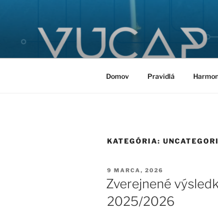
Prejsť
na
obsah
Domov
Pravidlá
Harmo
KATEGÓRIA:
UNCATEGOR
PUBLIKOVANÉ
9 MARCA, 2026
Zverejnené výsled
2025/2026