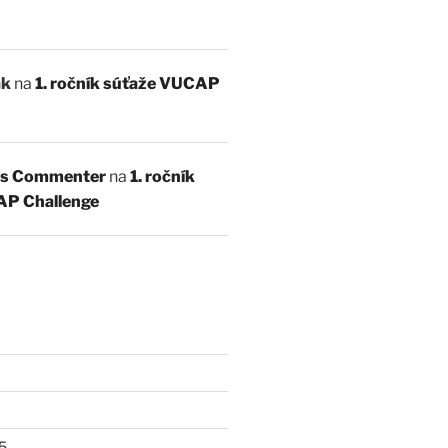
ák
na
1. ročník súťaže VUCAP
s Commenter
na
1. ročník
AP Challenge
5