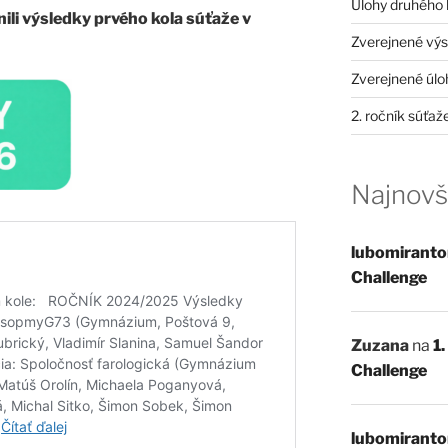
Úlohy druhého 
ili výsledky prvého kola súťaže v
Zverejnené vý
Zverejnené úl
2. ročník súťa
Najnovš
lubomiranto
Challenge
Zuzana
na
1
Challenge
lubomiranto