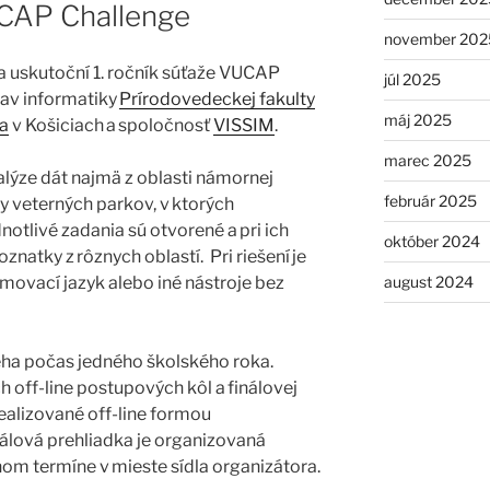
UCAP Challenge
november 202
 uskutoční 1. ročník súťaže VUCAP
júl 2025
tav informatiky
Prírodovedeckej fakulty
máj 2025
ka
v Košiciach a spoločnosť
VISSIM
.
marec 2025
lýze dát najmä z oblasti námornej
február 2025
 veterných parkov, v ktorých
otlivé zadania sú otvorené a pri ich
október 2024
natky z rôznych oblastí. Pri riešení je
august 2024
ovací jazyk alebo iné nástroje bez
ha počas jedného školského roka.
 off-line postupových kôl a finálovej
realizované off-line formou
álová prehliadka je organizovaná
m termíne v mieste sídla organizátora.