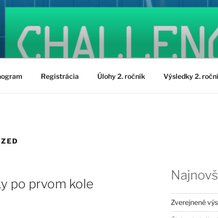
nogram
Registrácia
Úlohy 2. ročník
Výsledky 2. ročn
IZED
Najnovš
ky po prvom kole
Zverejnené vý